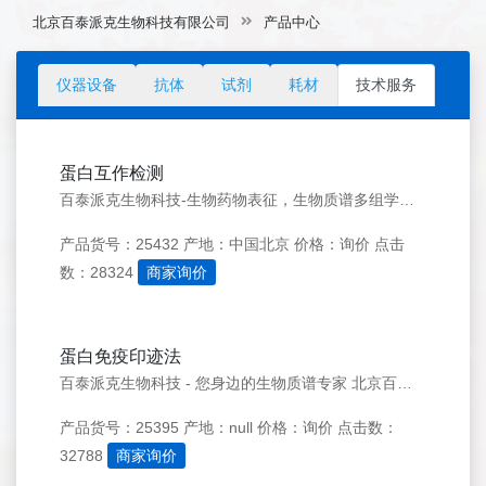
北京百泰派克生物科技有限公司
产品中心
仪器设备
抗体
试剂
耗材
技术服务
蛋白互作检测
百泰派克生物科技-生物药物表征，生物质谱多组学优质服务商 联系我们 点击立即咨询&gt;&gt; 点击提交需求&gt;&gt; 科研服务电话：182-4221-8588 访问品牌官网&gt;&gt; 服务项目 蛋白分析 蛋白鉴定 分子量测定 肽质量指纹图谱分析
产品货号：25432
产地：中国北京
价格：询价
点击
数：28324
商家询价
蛋白免疫印迹法
百泰派克生物科技 - 您身边的生物质谱专家 北京百泰派克生物科技有限公司(Beiing Bio-Tech Pack Technology Company Ltd.简称BTP)从事以生物质谱为依托的生物药物表征，大分子物质(包括蛋白质、多肽、代谢物)质谱分析以及小分子物质检测服务。公司采用I
产品货号：25395
产地：null
价格：询价
点击数：
32788
商家询价